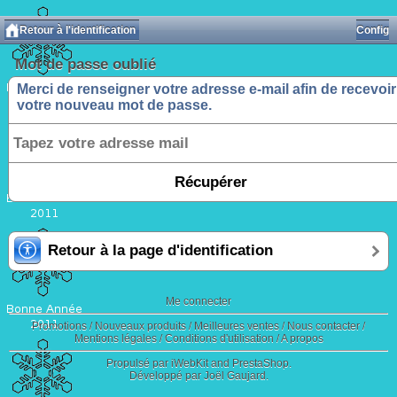
Retour à l'identification
Config
Mot de passe oublié
Merci de renseigner votre adresse e-mail afin de recevoir
votre nouveau mot de passe.
Retour à la page d'identification
Me connecter
Promotions
/
Nouveaux produits
/
Meilleures ventes
/
Nous contacter
/
Mentions légales
/
Conditions d'utilisation
/
A propos
Propulsé par
iWebKit
and
PrestaShop
.
Développé par Joël Gaujard
.